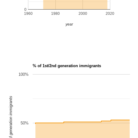
0
1960
1980
2000
2020
year
% of 1st/2nd generation immigrants
100%
1st/2nd generation immigrants
50%